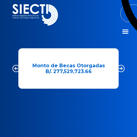
Misión y Visió
Monto de Becas Otorgadas
Cant
B/. 277,529,723.66