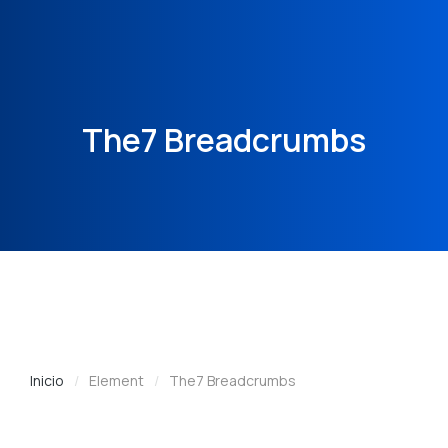
The7 Breadcrumbs
Inicio
Element
The7 Breadcrumbs
Estás aquí: