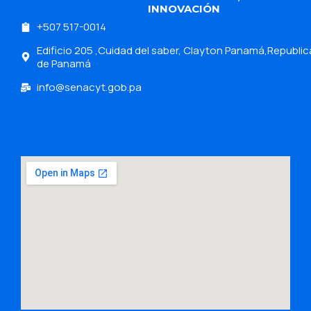
INNOVACIÓN
+507 517-0014
Edificio 205 ,Cuidad del saber, Clayton Panamá,Republic
de Panamá
info@senacyt.gob.pa