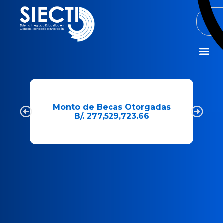
Misión y Visió
e
Monto de Becas Otorgadas
B/. 277,529,723.66