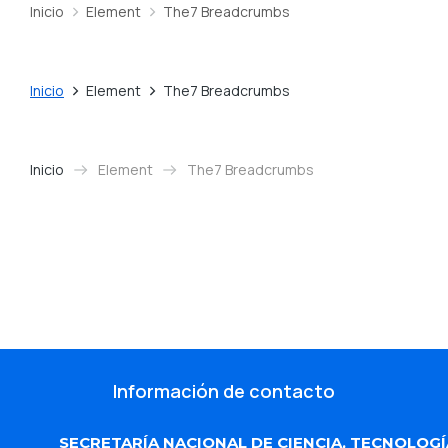
Inicio
Element
The7 Breadcrumbs
Estás aquí:
Inicio
Element
The7 Breadcrumbs
Estás aquí:
Inicio
Element
The7 Breadcrumbs
Estás aquí:
Información de contacto
SECRETARÍA NACIONAL DE CIENCIA, TECNOLOGÍ