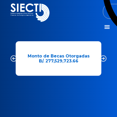
Misión y Visió
e
Monto de Becas Otorgadas
B/. 277,529,723.66