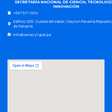
SECRETARÍA NACIONAL DE CIENCIA, TECNOLOGÍ
INNOVACIÓN
+507 517-0014
Edificio 205 ,Cuidad del saber, Clayton Panamá,Republic
de Panamá
info@senacyt.gob.pa