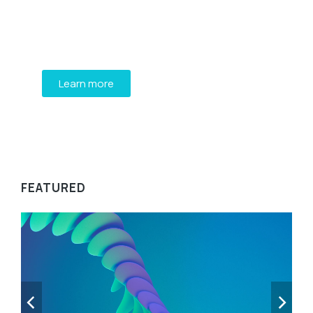
Mauris maximus sed eros eget posuere.
Integer at pellentesque!
Learn more
WE RECOMMEND
FEATURED