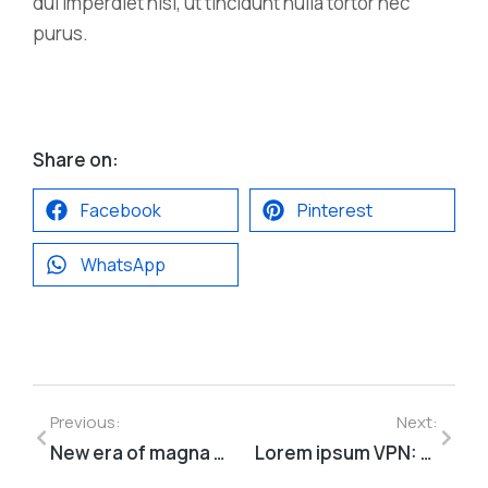
dui imperdiet nisi, ut tincidunt nulla tortor nec
purus.
Share on:
Facebook
Pinterest
WhatsApp
Previous:
Next:
New era of magna sapien ristique senectus dolor
Lorem ipsum VPN: dolor nulla & amet glavrida morbi