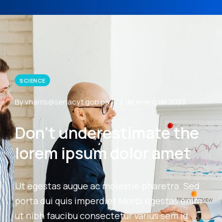
SCIENCE
By vharris@senacyt.gob.pa
2 de enero de 2023
Don’t underestimate the
lorem ipsum dolor amet
Ut egestas augue ac molestie pharetra. Sed
porta dui quis imperdiet Morbi egestas enim
ut nibh faucibu consectetur varius sem id