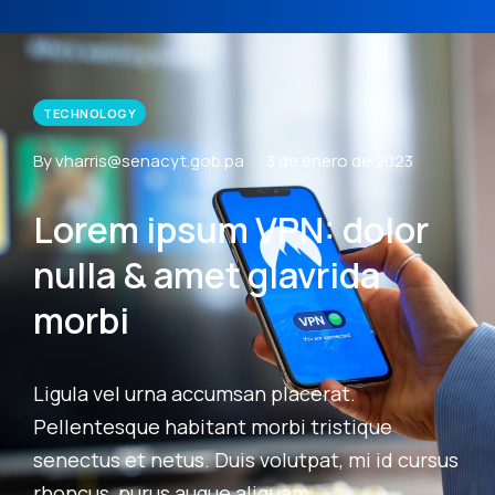
TECHNOLOGY
By vharris@senacyt.gob.pa
3 de enero de 2023
Lorem ipsum VPN: dolor
nulla & amet glavrida
morbi
Ligula vel urna accumsan placerat.
Pellentesque habitant morbi tristique
senectus et netus. Duis volutpat, mi id cursus
rhoncus, purus augue aliquam.