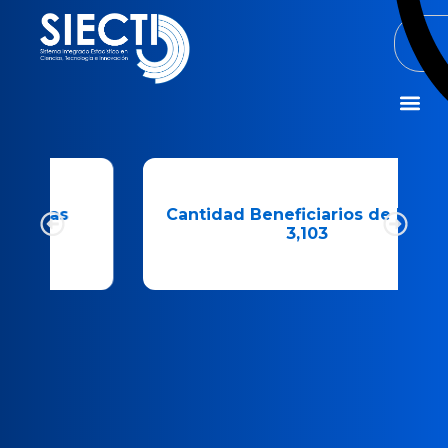
Misión y Visió
Cantidad Beneficiarios de Becas
3,103