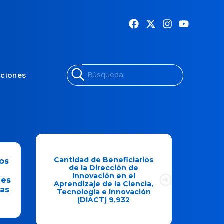
aciones
s
Cantidad de Beneficiarios
M
de la Dirección de
Dir
,
Innovación Empresarial
Em
(DINE) 349