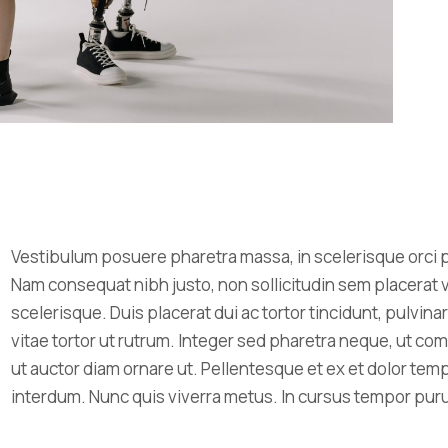
Vestibulum posuere pharetra massa, in scelerisque orci p
Nam consequat nibh justo, non sollicitudin sem placerat 
scelerisque. Duis placerat dui ac tortor tincidunt, pulvi
vitae tortor ut rutrum. Integer sed pharetra neque, ut c
ut auctor diam ornare ut. Pellentesque et ex et dolor tempo
interdum. Nunc quis viverra metus. In cursus tempor puru