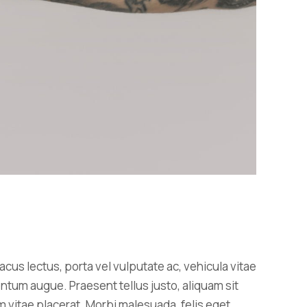
lacus lectus, porta vel vulputate ac, vehicula vitae
ntum augue. Praesent tellus justo, aliquam sit
psum vitae placerat. Morbi malesuada, felis eget