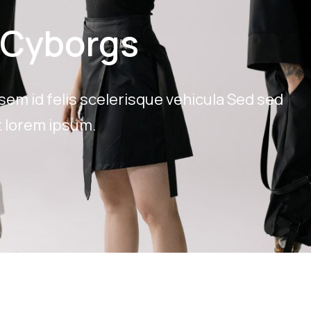
 Cyborgs
 sem id felis scelerisque vehicula Sed sed
t lorem ipsum.