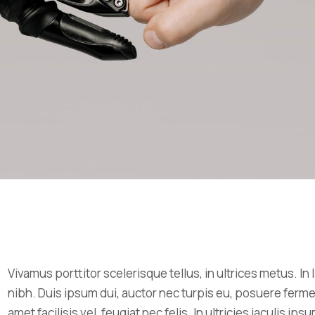
Vivamus porttitor scelerisque tellus, in ultrices metus. In 
nibh. Duis ipsum dui, auctor nec turpis eu, posuere ferme
amet facilisis vel, feugiat nec felis. In ultricies iaculis i