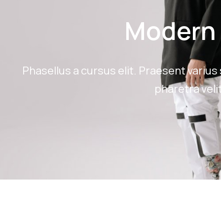
Modern
Phasellus a cursus elit. Praesent varius
pharetra veli