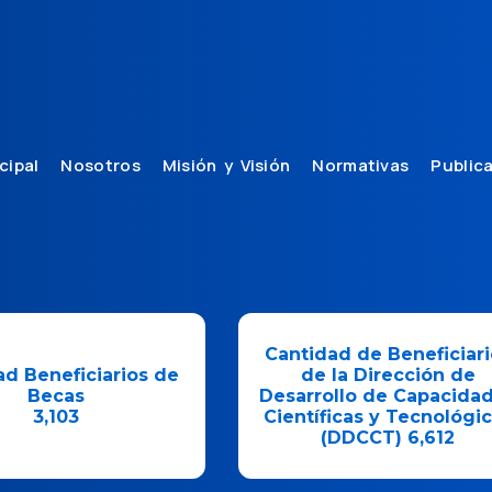
cipal
Nosotros
Misión y Visión
Normativas
Public
Cantidad de Beneficiario
ad de Beneficiarios
de la Dirección de
la Dirección de
Innovación en el
llo de Capacidades
Aprendizaje de la Ciencia
icas y Tecnológicas
Tecnología e Innovación
DDCCT) 6,612
(DIACT)
9,932