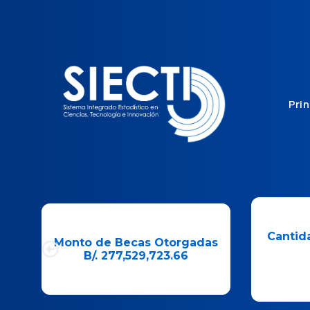
Prin
Cantid
Cantidad Beneficiarios de
de 
as
Becas
Desarro
3,103
Científ
(