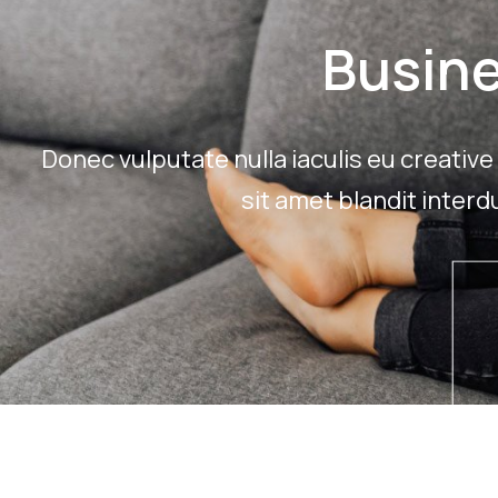
Busin
Donec vulputate nulla iaculis eu creativ
sit amet blandit inter