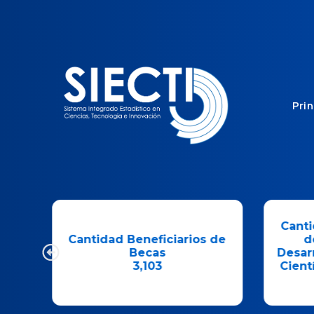
Prin
Cantid
Cantidad Beneficiarios de
de 
as
Becas
Desarro
3,103
Científ
(