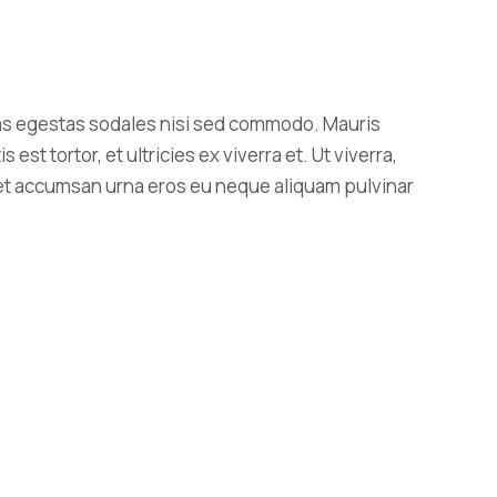
as egestas sodales nisi sed commodo. Mauris
est tortor, et ultricies ex viverra et. Ut viverra,
et accumsan urna eros eu neque aliquam pulvinar