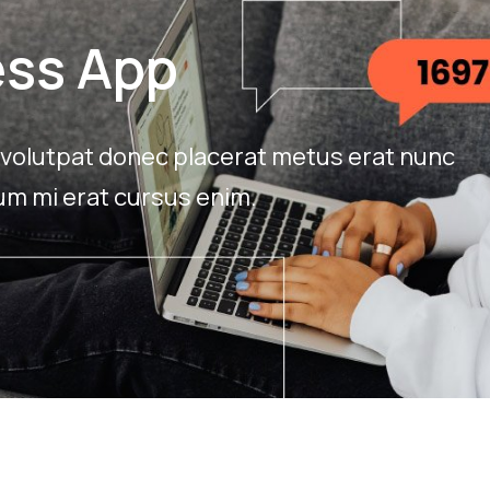
ess App
e volutpat donec placerat metus erat nunc
dum mi erat cursus enim.