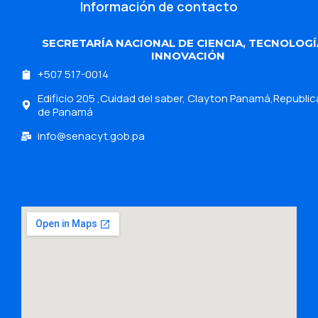
Información de contacto
SECRETARÍA NACIONAL DE CIENCIA, TECNOLOGÍ
INNOVACIÓN
+507 517-0014
Edificio 205 ,Cuidad del saber, Clayton Panamá,Republic
de Panamá
info@senacyt.gob.pa