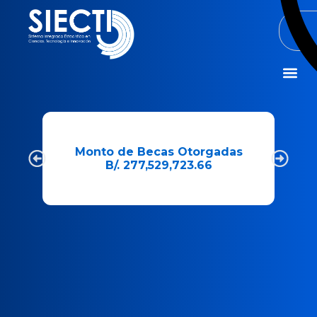
Misión y Visió
Monto de Becas Otorgadas
Cant
B/. 277,529,723.66