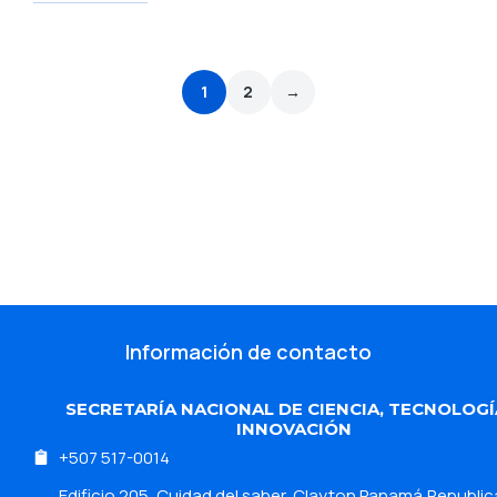
1
2
→
Información de contacto
SECRETARÍA NACIONAL DE CIENCIA, TECNOLOGÍ
INNOVACIÓN
+507 517-0014
Edificio 205 ,Cuidad del saber, Clayton Panamá,Republic