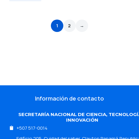
1
2
→
Información de contacto
SECRETARÍA NACIONAL DE CIENCIA, TECNOLOGÍ
INNOVACIÓN
+507 517-0014
Edificio 205 ,Cuidad del saber, Clayton Panamá,Republic